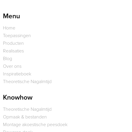
Menu
Home
Toepassingen
Producten
Realisaties
Blog
Over ons
Inspiratieboek
Theoretische Nagalmtijd
Knowhow
Theoretische Nagalmtijd
Opmaak & bestanden
Montage akoestische peesdoek