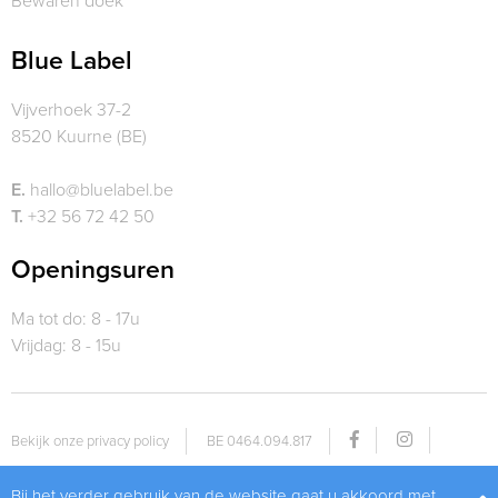
Bewaren doek
Blue Label
Vijverhoek 37-2
8520 Kuurne (BE)
E.
hallo@bluelabel.be
T.
+32 56 72 42 50
Openingsuren
Ma tot do: 8 - 17u
Vrijdag: 8 - 15u
Bekijk onze privacy policy
BE 0464.094.817
Bij het verder gebruik van de website gaat u akkoord met