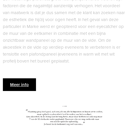
factoren die de nagalmtijd aanzienlijk verhogen. Het voordeel
van maatwerk is dat je dus samen met de klant kan zoeken naar
de esthetiek die hij/zij voor ogen heeft. In het geval van deze
particulier in Marke werd er geopteerd voor een eyecatcher op
de muur van de eetkamer in combinatie met een bijna
onzichtbaar wandpaneel op de muur van de vide. Om de
akoestiek in de vide op verdiep eveneens te verbeteren is er
tenslotte een plafondpaneel (eveneens in warm wit met wit
profiel) boven het bureel geplaatst.
Meer info