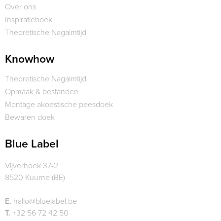
Over ons
Inspiratieboek
Theoretische Nagalmtijd
Knowhow
Theoretische Nagalmtijd
Opmaak & bestanden
Montage akoestische peesdoek
Bewaren doek
Blue Label
Vijverhoek 37-2
8520 Kuurne (BE)
E.
hallo@bluelabel.be
T.
+32 56 72 42 50