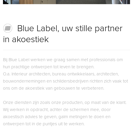
Blue Label, uw stille partner
in akoestiek
Bij Blue Label werken we graag samen met professionals om
hun prachtige ontwerpen tot leven te brengen.
O.a. Interieur architecten, bureau ontwikkelaars, architecten,
bouwondernemingen en schildersbedrijven richten zich vaak tot
ons om de akoestiek van gebouwen te verbeteren.
Onze diensten zijn zoals onze producten, op maat van de klant.
Wij werken in opdracht, achter de schermen mee, door
akoestisch advies te geven, galm metingen te doen en
ontwerpen tot in de puntjes uit te werken.