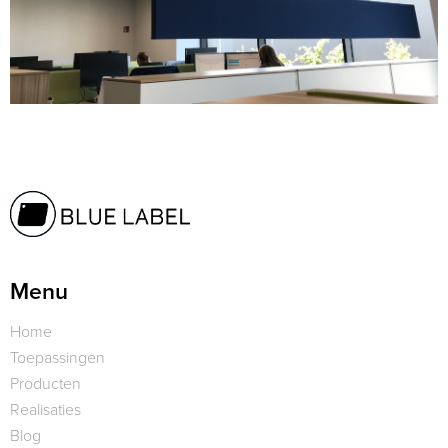
Menu
Home
Toepassingen
Producten
Realisaties
Blog