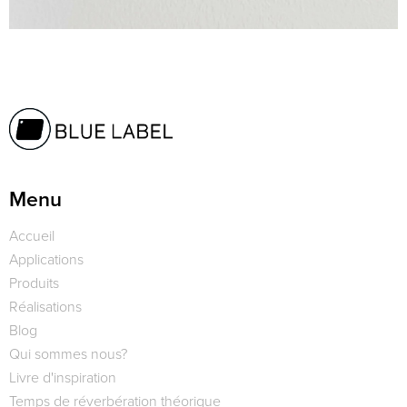
Menu
Accueil
Applications
Produits
Réalisations
Blog
Qui sommes nous?
Livre d'inspiration
Temps de réverbération théorique