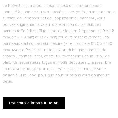
Le PetFelt est un produit respectueux de l'environnement,
fabriqué à partir de 50 % de matériaux recyclés. En fonction de la
surface, de l'épaisseur et de l'application du panneau, vous
pouvez augmenter la valeur d'absorption du produit. Les
panneaux Petfelt de Blue Label existent en 2 épaisseurs (9 et 12
mm), en 23 (9 mm) et 12 (12 mm) couleurs respectivement. Les
panneaux sont coupés sur mesure (taille maximale 1220 x 2440
mm). Avec le Petfelt, vous pouvez produire une panoplie de
choses ... formes libres, effets 3D, revêtements de murs ou de
plafonds, séparateurs, logos et motifs découpés ... laissez libre
cours à votre imagination et n'hésitez pas à soumettre votre
design à Blue Label pour que nous puissions vous donner un
devis.
Pour plus d’infos sur Bo Art