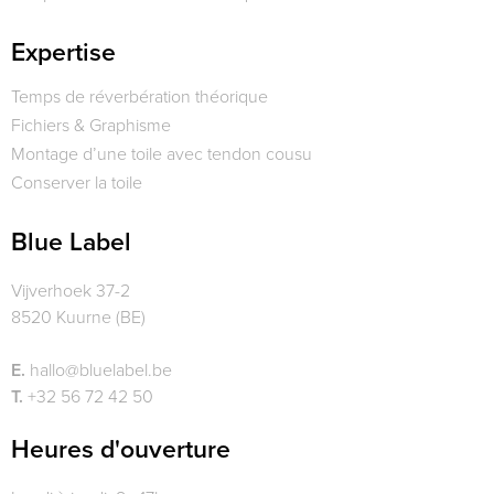
Expertise
Temps de réverbération théorique
Fichiers & Graphisme
Montage d’une toile avec tendon cousu
Conserver la toile
Blue Label
Vijverhoek 37-2
8520 Kuurne (BE)
E.
hallo@bluelabel.be
T.
+32 56 72 42 50
Heures d'ouverture