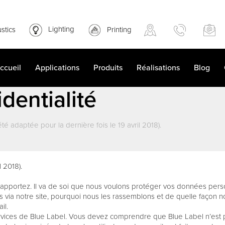
stics
Lighting
Printing
ccueil
Applications
Produits
Réalisations
Blog
dentialité
té adaptée pour la dernière fois le 19 avril 2018).
 2018).
portez. Il va de soi que nous voulons protéger vos données person
a notre site, pourquoi nous les rassemblons et de quelle façon nou
il.
 services de Blue Label. Vous devez comprendre que Blue Label n’est 