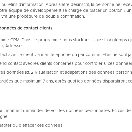
bulletins d’information. Après s’être désinscrit, la personne ne recev
 Notre équipe de développement se charge de placer un bouton « un
r suivra une procédure de double confirmation.
données de contact clients
ogramme CRM. Dans ce programme nous stockons – aussi longtemps que
ne, Adresse
t avec le client via mail, téléphone ou par courrier. Elles ne sont j
end contact avec les clients concernés pour contrôler si ces donnée
es données (cf. 2 Visualisation et adaptations des données personne
t gardées que maximum 7 ans, après quoi les données disparaitront
tout moment demander de voir les données personnelles. En cas de de
igne.
adapter ou d’effacer ces données.