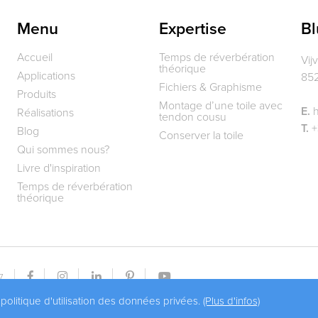
Menu
Expertise
Bl
Accueil
Temps de réverbération
Vij
théorique
Applications
852
Fichiers & Graphisme
Produits
Montage d’une toile avec
E.
h
Réalisations
tendon cousu
T.
+
Blog
Conserver la toile
Qui sommes nous?
Livre d'inspiration
Temps de réverbération
théorique
7
 politique d'utilisation des données privées.
(Plus d'infos)