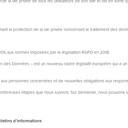
e la vie privée de tous les utilisateurs de son site et fait en sorte
nant la protection de la vie privée concernant le traitement des don
00% aux normes imposées par la législation RGPD en 2018.
n des Données – est un nouveau cadre législatif européen qui a un e
s aux personnes concernées et de nouvelles obligations aux respons
es nombreuses étapes que nous suivons. Sur demande, nous pouvons
lletins d’informations