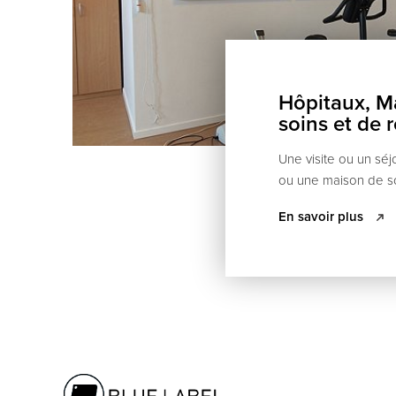
Hôpitaux, M
soins et de 
Une visite ou un séj
ou une maison de so
accompagnée de str
En savoir plus
qu’une étude acoust
Une bonne acoustiq
créer une atmosphère
nos solutions sur m
personnalisées augm
de vie et de travail
soignant, des visiteu