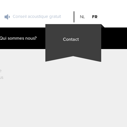
Conseil acoustique gratuit
NL
FR
Qui sommes nous?
Contact
e
us