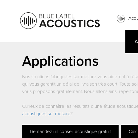
Acou
A
Applications
Nos solutions fabriquées sur mesure vous aideront à rés
qui vous garantit un délai de livraison très court. Tout
vous proposons gratuitement. Nous allons ainsi répertorie
Curieux de connaître les résultats d’une étude acoustiq
acoustiques sur mesure
?
Demandez un conseil acoustique gratuit
Calc