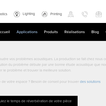
stics
Lighting
Printing
ccueil
Applications
Produits
Réalisations
Blog
oudre vos problèmes acoustiques. La production se fait chez nous c
e solution du problème débute par une bonne étude acoustique que no
r le problème et trouver la meilleure solution.
ue de votre espace ? Besoin de conseil pour trouver
des solutions
ulez le temps de réverbération de votre pièce